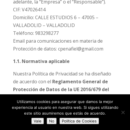
adelante, la “Empresa” o el “Responsable”).
CIF: V47026414
Domicilio: CALLE ESTUDIOS 6 – 47005 –
VALLADOLID – VALLADOLID
Teléfono: 983298277
Email para comunicaciones en materia de
Protección de datos: cpenafiel@gmail.com
1.1. Normativa aplicable
Nuestra Política de Privacidad se ha diseñado
de acuerdo con el
Reglamento General de
Protección de Datos de la UE 2016/679 del
Parlamento Europeo
y del Consejo, de 27 de
Utilizamos cookies para asegurar que damos la mejor
abril de 2016, relativo a la protección de las
experiencia al usuario en nuestra web. Si sigues utilizando
personas físicas en lo que respecta al
este sitio asumiremos que estás de acuerdo.
tratamiento de datos personales y a la libre
Vale
No
Política de Cookies
circulación de estos datos y por el que se